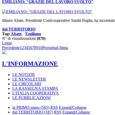
EMILIANO: "GRAZIE DEL LAVORO SVOLTO"
Mauro Abate, Presidente Confcooperative Sanità Puglia, ha incontrato
dal TERRITORIO
Tag:
Abate
,
Emiliano
N° di visualizzazioni
(870)
Leggi
Precedente
1
2
3
4
5
6
7
8
9
10
Prossima
Ultima
L'INFORMAZIONE
LE NOTIZIE
LE NEWSLETTER
LE CIRCOLARI
LA RASSEGNA STAMPA
L'ITALIA COOPERATIVA
LE PUBBLICAZIONI
in PRIMO piano
(565)
RSS
Expand/Collapse
dal TERRITORIO
(187)
RSS
Expand/Collapse