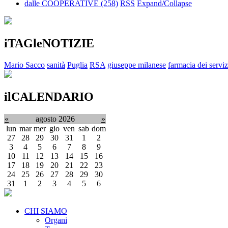
dalle COOPERATIVE
(258)
RSS
Expand/Collapse
iTAGleNOTIZIE
Mario Sacco
sanità
Puglia
RSA
giuseppe milanese
farmacia dei serviz
ilCALENDARIO
«
agosto 2026
»
lun
mar
mer
gio
ven
sab
dom
27
28
29
30
31
1
2
3
4
5
6
7
8
9
10
11
12
13
14
15
16
17
18
19
20
21
22
23
24
25
26
27
28
29
30
31
1
2
3
4
5
6
CHI SIAMO
Organi