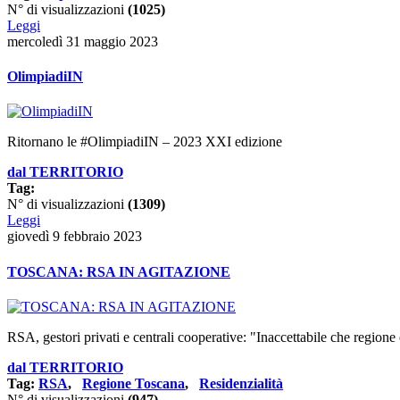
N° di visualizzazioni
(1025)
Leggi
mercoledì 31 maggio 2023
OlimpiadiIN
Ritornano le #OlimpiadiIN – 2023 XXI edizione
dal TERRITORIO
Tag:
N° di visualizzazioni
(1309)
Leggi
giovedì 9 febbraio 2023
TOSCANA: RSA IN AGITAZIONE
RSA, gestori privati e centrali cooperative: "Inaccettabile che regione 
dal TERRITORIO
Tag:
RSA
,
Regione Toscana
,
Residenzialità
N° di visualizzazioni
(947)