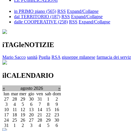
LE PUBBLICAZIONI
in PRIMO piano
(565)
RSS
Expand/Collapse
dal TERRITORIO
(187)
RSS
Expand/Collapse
dalle COOPERATIVE
(258)
RSS
Expand/Collapse
iTAGleNOTIZIE
Mario Sacco
sanità
Puglia
RSA
giuseppe milanese
farmacia dei serviz
ilCALENDARIO
«
agosto 2026
»
lun
mar
mer
gio
ven
sab
dom
27
28
29
30
31
1
2
3
4
5
6
7
8
9
10
11
12
13
14
15
16
17
18
19
20
21
22
23
24
25
26
27
28
29
30
31
1
2
3
4
5
6