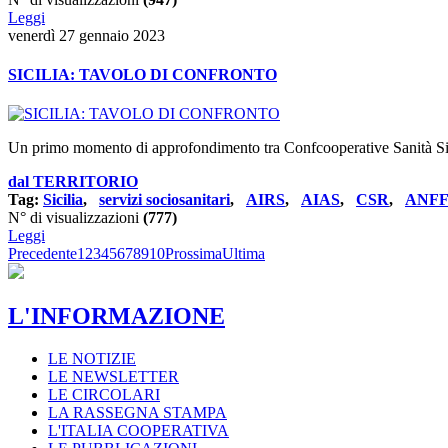
Leggi
venerdì 27 gennaio 2023
SICILIA: TAVOLO DI CONFRONTO
Un primo momento di approfondimento tra Confcooperative Sanità Sicil
dal TERRITORIO
Tag:
Sicilia
,
servizi sociosanitari
,
AIRS
,
AIAS
,
CSR
,
ANFF
N° di visualizzazioni
(777)
Leggi
Precedente
1
2
3
4
5
6
7
8
9
10
Prossima
Ultima
L'INFORMAZIONE
LE NOTIZIE
LE NEWSLETTER
LE CIRCOLARI
LA RASSEGNA STAMPA
L'ITALIA COOPERATIVA