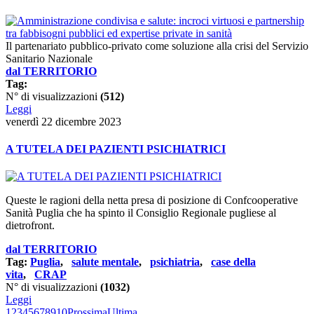
Il partenariato pubblico-privato come soluzione alla crisi del Servizio
Sanitario Nazionale
dal TERRITORIO
Tag:
N° di visualizzazioni
(512)
Leggi
venerdì 22 dicembre 2023
A TUTELA DEI PAZIENTI PSICHIATRICI
Queste le ragioni della netta presa di posizione di Confcooperative
Sanità Puglia che ha spinto il Consiglio Regionale pugliese al
dietrofront.
dal TERRITORIO
Tag:
Puglia
,
salute mentale
,
psichiatria
,
case della
vita
,
CRAP
N° di visualizzazioni
(1032)
Leggi
1
2
3
4
5
6
7
8
9
10
Prossima
Ultima