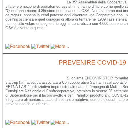
La 35° Assemblea della Cooperativa O
vita e le emozione di operatori ed assisti in un anno difficle come quello 
"Quest’anno ricorre il 35esimo compleanno di OSA. Non avremmo mai imma
da ragazzi appena laureati potesse oggi diventare una Cooperativa con i
quell’incoscienza e quel coraggio di allora di tentare nel 1989 l’assistenz
hanno fatto volare un sogno che oggi si concretizza con 4.000 persone che
OSA è diventato quest...
PREVENIRE COVID-19
Si chiama ENDOVIR STOP, formulaz
start-up farmaceutica associata a Confcooperative Sanità, in collaborazion
EBTNA-LAB è un'Iniziativa imprenditoriale nata dall'impegno di Matteo Bert
Consigliere Nazionale di Confrcooperative, premiato lo scorso 26 settemb
di Biotecnologie per il lavoro svolto e per il "miglior prodotto anti COV
integratore alimentare a base di sostanze nutritive, come ciclodestrina e poli
prevenzione delle infezio...