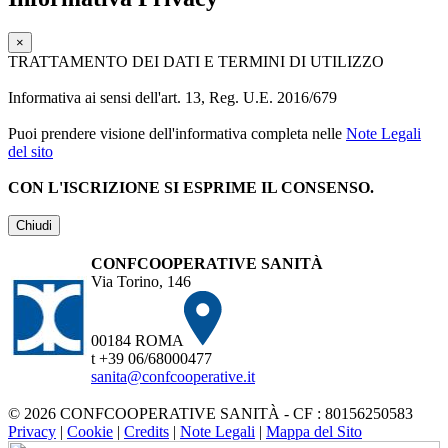
×
TRATTAMENTO DEI DATI E TERMINI DI UTILIZZO
Informativa ai sensi dell'art. 13, Reg. U.E. 2016/679
Puoi prendere visione dell'informativa completa nelle
Note Legali
del sito
CON L'ISCRIZIONE SI ESPRIME IL CONSENSO.
Chiudi
CONFCOOPERATIVE SANITÀ
Via Torino, 146
00184 ROMA
t +39 06/68000477
sanita@confcooperative.it
© 2026 CONFCOOPERATIVE SANITÀ - CF : 80156250583
Privacy
|
Cookie
|
Credits
|
Note Legali
|
Mappa del Sito