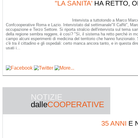
"LA SANITA'
HA RETTO, O
Intervista a tuttotondo a Marco Marc
Confcooperative Roma e Lazio. Intervistato dal settimanale"Il Caffè", Marc
occupazione e Terzo Settore. Si riporta stralcio dell'intervista sul tema san
della regione sembra reggere, è così? "Sì, il sistema ha retto perché in mo
campo alcuni esperimenti di medicina del territorio che hanno funzionato. 
c'è tra il cittadino e gli ospedali: certo manca ancora tanto, e in questa 
usati i...
NOTIZIE
dalle
COOPERATIVE
35 ANNI
E 