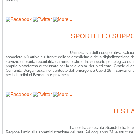
SPORTELLO SUPP
Un'iniziativa della cooperativa Kalei
associate più attive sul fronte della telemedicina e della digitalizzazione de
servizio di pronta reperibilità da remoto che offre supporto psicologico ed i
propria piattaforma autorizzata per la tele-visita Net-Medicare. Grazie al c
Comunità Bergamasca nel contesto dell’emergenza Covid-19, i servizi di pro
per i cittadini di Bergamo e provincia.
TEST 
La nostra associata SicurJob tra le p
Regione Lazio alla somministrazione dei test. Ad oggi sono 34 le struttur