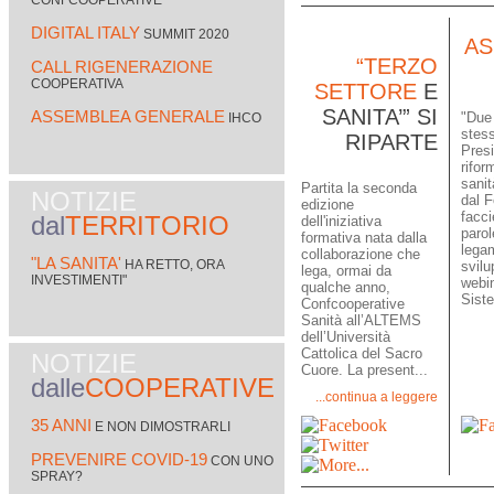
CONFCOOPERATIVE
DIGITAL ITALY
SUMMIT 2020
AS
“TERZO
CALL RIGENERAZIONE
COOPERATIVA
SETTORE
E
SANITA’” SI
ASSEMBLEA GENERALE
"Due 
IHCO
stess
RIPARTE
Presi
rifor
sanit
Partita la seconda
NOTIZIE
dal 
edizione
facci
dal
TERRITORIO
dell'iniziativa
parol
formativa nata dalla
legam
collaborazione che
"LA SANITA'
HA RETTO, ORA
svilu
lega, ormai da
INVESTIMENTI"
webi
qualche anno,
Siste
Confcooperative
Sanità all’ALTEMS
dell’Università
Cattolica del Sacro
NOTIZIE
Cuore. La present...
dalle
COOPERATIVE
...continua a leggere
35 ANNI
E NON DIMOSTRARLI
PREVENIRE COVID-19
CON UNO
SPRAY?