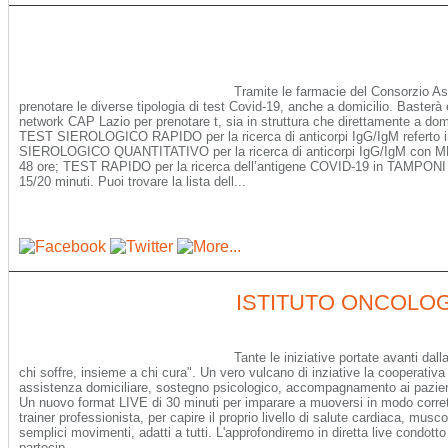
Tramite le farmacie del Consorzio As
prenotare le diverse tipologia di test Covid-19, anche a domicilio. Basterà 
network CAP Lazio per prenotare t, sia in struttura che direttamente a domi
TEST SIEROLOGICO RAPIDO per la ricerca di anticorpi IgG/IgM referto i
SIEROLOGICO QUANTITATIVO per la ricerca di anticorpi IgG/IgM con M
48 ore; TEST RAPIDO per la ricerca dell’antigene COVID-19 in TAMPON
15/20 minuti. Puoi trovare la lista dell...
ISTITUTO ONCOLO
Tante le iniziative portate avanti dall
chi soffre, insieme a chi cura". Un vero vulcano di inziative la cooperativa
assistenza domiciliare, sostegno psicologico, accompagnamento ai pazien
Un nuovo format LIVE di 30 minuti per imparare a muoversi in modo corret
trainer professionista, per capire il proprio livello di salute cardiaca, musc
semplici movimenti, adatti a tutti. L'approfondiremo in diretta live condotto
partecip...