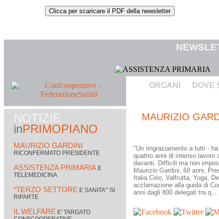
NEWSLET
ORGANI
DOVE 
NOTIZIE
MAURIZIO GARD
in
PRIMO PIANO
MAURIZIO GARDINI
"Un ringraziamento a tutti - ha
RICONFERMATO PRESIDENTE
quattro anni di intenso lavoro 
davanti. Difficili ma non impos
ASSISTENZA PRIMARIA
E
Maurizio Gardini, 60 anni, Pr
TELEMEDICINA
Italia Cirio, Valfrutta, Yoga, 
acclamazione alla guida di Con
“TERZO SETTORE
E SANITA’” SI
anni dagli 800 delegati tra q...
RIPARTE
IL WELFARE
E' TARGATO